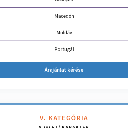
Macedón
Moldáv
Portugál
Árajánlat kérése
V. KATEGÓRIA
8,00 FT/ KARAKTER