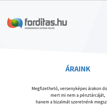
Kilépés
a
tartalomba
ÁRAINK
Megfizethető, versenyképes árakon d
mert mi nem a pénztárcáját,
hanem a bizalmát szeretnénk megsz