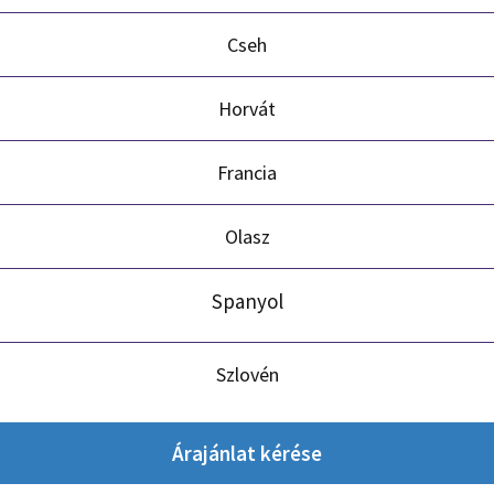
Cseh
Horvát
Francia
Olasz
Spanyol
Szlovén
Árajánlat kérése